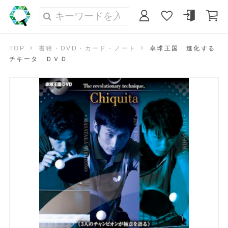
TOP
書籍・DVD・カード・ノート
卓球王国 進化する
チキータ ＤＶＤ