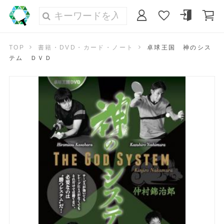
TOP
書籍・DVD・カード・ノート
卓球王国 神のシス
テム ＤＶＤ