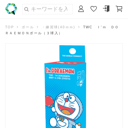
TOP
ボール
・練習球(40ｍｍ)
TWC Ｉ’ｍ ＤＯ
ＲＡＥＭＯＮボール（３球入）