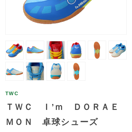
TWC
ＴＷＣ Ｉ’ｍ ＤＯＲＡＥ
ＭＯＮ 卓球シューズ