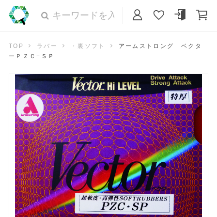
TOP
ラバー
・裏ソフト
アームストロング ベクタ
ーＰＺＣ−ＳＰ